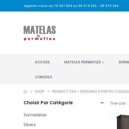
Appelez nous au 70 527 629 ou 58 374 293 - 58 374 294
ACCUEIL
MATELAS PERMAFLEX
SURM
CONSEILS
SHOP
PRODUCT TAG -
DRESSING 3 PORTES COULISS
Choisir Par Catégorie
Trier par :
Surmatelas
Divers