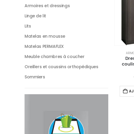
Armoires et dressings
Linge de lit
Lits
Matelas en mousse
Matelas PERMAFLEX
ARMO
Meuble chambres à coucher
Dre
couli
Oreillers et coussins orthopédiques
Sommiers
AJ