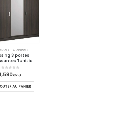
IRES ET DRESSINGS
ssing 3 portes
ssantes Tunisie
0
out of 5
1,590
د.ت
OUTER AU PANIER