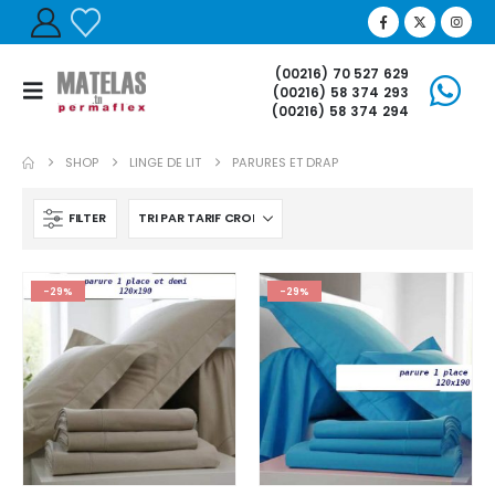
(00216) 70 527 629
(00216) 58 374 293
(00216) 58 374 294
SHOP
LINGE DE LIT
PARURES ET DRAP
FILTER
-29%
-29%