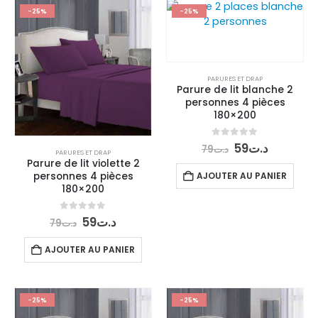
-25%
-25%
PARURES ET DRAP
Parure de lit blanche 2
personnes 4 pièces
180×200
Le
Le
0
out of 5
59
د.ت
79
د.ت
PARURES ET DRAP
prix
prix
Parure de lit violette 2
initial
actuel
AJOUTER AU PANIER
personnes 4 pièces
était :
est :
180×200
د.ت59.
د.ت79.
Le
Le
0
out of 5
59
د.ت
79
د.ت
prix
prix
initial
actuel
AJOUTER AU PANIER
était :
est :
د.ت59.
د.ت79.
-25%
-25%