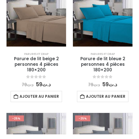
PARURES ET DRAP
PARURES ET DRAP
Parure de lit beige 2
Parure de lit bleue 2
personnes 4 pièces
personnes 4 pièces
180×200
180×200
Le
Le
Le
Le
0
out of 5
0
out of 5
59
د.ت
59
د.ت
79
د.ت
79
د.ت
prix
prix
prix
prix
initial
actuel
initial
actuel
AJOUTER AU PANIER
AJOUTER AU PANIER
était :
est :
était :
est :
د.ت59.
د.ت79.
د.ت59.
د.ت79.
-25%
-25%