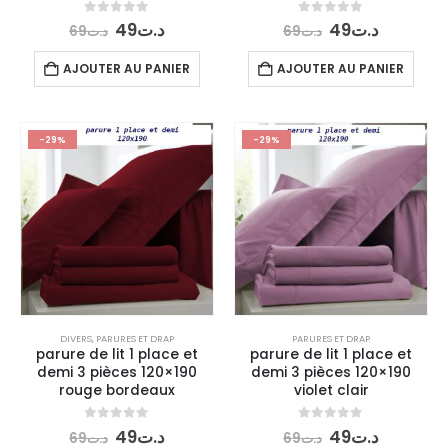
Le
Le
Le
Le
0
out of 5
0
out of 5
49
د.ت
49
د.ت
69
د.ت
69
د.ت
prix
prix
prix
prix
initial
actuel
initial
actuel
AJOUTER AU PANIER
AJOUTER AU PANIER
était :
est :
était :
est :
د.ت49.
د.ت69.
د.ت49.
د.ت69.
-29%
-29%
DIVERS
,
PARURES ET DRAP
PARURES ET DRAP
parure de lit 1 place et
parure de lit 1 place et
demi 3 pièces 120×190
demi 3 pièces 120×190
rouge bordeaux
violet clair
Le
Le
Le
Le
0
out of 5
0
out of 5
49
د.ت
49
د.ت
69
د.ت
69
د.ت