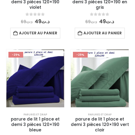
demi 3 pièces 120×190
demi 3 pièces 120×190 en
violet
gris
Le
Le
Le
Le
0
out of 5
0
out of 5
49
د.ت
49
د.ت
69
د.ت
69
د.ت
prix
prix
prix
prix
initial
actuel
initial
actuel
AJOUTER AU PANIER
AJOUTER AU PANIER
était :
est :
était :
est :
د.ت49.
د.ت69.
د.ت49.
د.ت69.
-29%
-29%
PARURES ET DRAP
PARURES ET DRAP
parure de lit 1 place et
parure de lit 1 place et
demi 3 pièces 120×190
demi 3 pièces 120×190 vert
bleue
clair