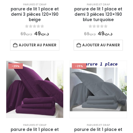
PARURES ET DRAP
PARURES ET DRAP
parure de lit 1 place et
parure de lit 1 place et
demi 3 pièces 120×190
demi 3 pièces 120×190
beige
blue turquoise
Le
Le
Le
Le
0
out of 5
0
out of 5
49
د.ت
49
د.ت
69
د.ت
69
د.ت
prix
prix
prix
prix
initial
actuel
initial
actuel
AJOUTER AU PANIER
AJOUTER AU PANIER
était :
est :
était :
est :
د.ت49.
د.ت69.
د.ت49.
د.ت69.
-29%
-29%
PARURES ET DRAP
PARURES ET DRAP
parure de lit 1 place et
parure de lit 1 place et