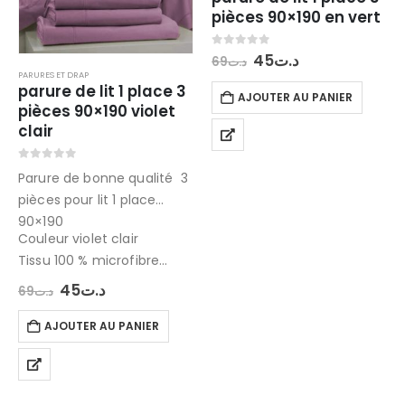
pièces 90×190 en vert
Le
Le
0
out of 5
45
د.ت
69
د.ت
prix
prix
PARURES ET DRAP
initial
actuel
parure de lit 1 place 3
AJOUTER AU PANIER
était :
est :
pièces 90×190 violet
د.ت45.
د.ت69.
clair
0
out of 5
Parure de bonne qualité 3
pièces pour lit 1 place
90×190
Couleur violet clair
Tissu 100 % microfibre
contenant : drap plat ,
Le
Le
45
د.ت
69
د.ت
prix
prix
drap housse et taie
initial
actuel
d’oreiller 70×50 cm
AJOUTER AU PANIER
était :
est :
د.ت45.
د.ت69.