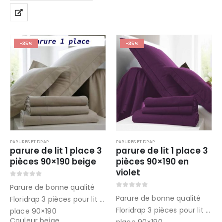
د.ت45.
د.ت69.
-35%
-35%
PARURES ET DRAP
PARURES ET DRAP
parure de lit 1 place 3
parure de lit 1 place 3
pièces 90×190 beige
pièces 90×190 en
violet
0
out of 5
Parure de bonne qualité
0
out of 5
Parure de bonne qualité
Floridrap 3 pièces pour lit 1
Floridrap 3 pièces pour lit 1
place 90×190
Couleur beige