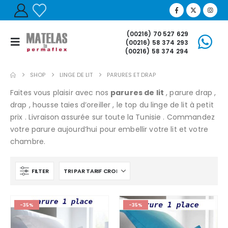
(00216) 70 527 629
(00216) 58 374 293
(00216) 58 374 294
SHOP
LINGE DE LIT
PARURES ET DRAP
Faites vous plaisir avec nos
parures de lit
, parure drap ,
drap , housse taies d’oreiller , le top du linge de lit à petit
prix . Livraison assurée sur toute la Tunisie . Commandez
votre parure aujourd’hui pour embellir votre lit et votre
chambre.
FILTER
-35%
-35%