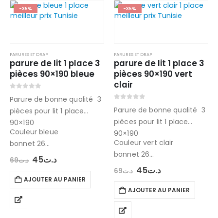
-35%
-35%
PARURES ET DRAP
PARURES ET DRAP
parure de lit 1 place 3
parure de lit 1 place 3
pièces 90×190 bleue
pièces 90×190 vert
clair
0
out of 5
Parure de bonne qualité 3
0
out of 5
Parure de bonne qualité 3
pièces pour lit 1 place
pièces pour lit 1 place
90×190
Couleur bleue
90×190
Couleur vert clair
bonnet 26
bonnet 26
Tissu 100 % microfibre
Le
Le
45
د.ت
69
د.ت
prix
prix
Tissu 100 % microfibre
contenant : drap plat ,
Le
Le
45
د.ت
69
د.ت
initial
actuel
prix
prix
contenant : drap plat ,
drap housse et taie
AJOUTER AU PANIER
était :
est :
initial
actuel
د.ت69.
د.ت45.
drap housse et taie
d’oreiller 70×50…
AJOUTER AU PANIER
était :
est :
د.ت45.
د.ت69.
d’oreiller…