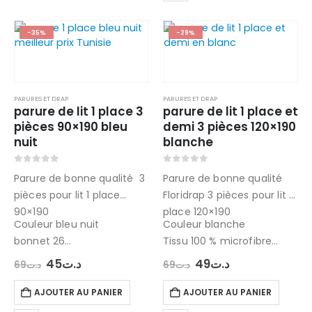
-35%
-29%
PARURES ET DRAP
PARURES ET DRAP
parure de lit 1 place 3
parure de lit 1 place et
pièces 90×190 bleu
demi 3 pièces 120×190
nuit
blanche
0
out of 5
0
out of 5
Parure de bonne qualité 3
Parure de bonne qualité
pièces pour lit 1 place
Floridrap 3 pièces pour lit 1
90×190
place 120×190
Couleur bleu nuit
Couleur blanche
bonnet 26
Tissu 100 % microfibre
Tissu 100 % microfibre
contenant : drap plat ,
Le
Le
Le
Le
45
د.ت
49
د.ت
69
د.ت
69
د.ت
prix
prix
prix
prix
contenant : drap plat ,
drap housse et taie
initial
actuel
initial
actuel
drap housse et taie
d’oreiller 70×50 cm
AJOUTER AU PANIER
AJOUTER AU PANIER
était :
est :
était :
est :
د.ت49.
د.ت69.
د.ت45.
د.ت69.
d’oreiller…