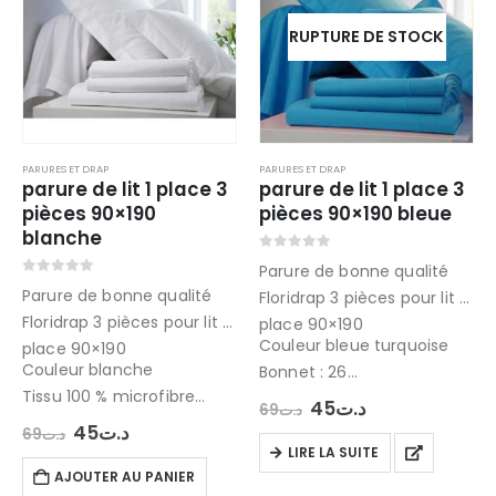
RUPTURE DE STOCK
PARURES ET DRAP
PARURES ET DRAP
parure de lit 1 place 3
parure de lit 1 place 3
pièces 90×190
pièces 90×190 bleue
blanche
0
out of 5
Parure de bonne qualité
0
out of 5
Parure de bonne qualité
Floridrap 3 pièces pour lit 1
Floridrap 3 pièces pour lit 1
place 90×190
Couleur bleue turquoise
place 90×190
Couleur blanche
Bonnet : 26
Tissu 100 % microfibre
Tissu 100 % microfibre
Le
Le
45
د.ت
69
د.ت
contenant : drap plat ,
prix
prix
contenant : drap plat ,
Le
Le
45
د.ت
69
د.ت
initial
actuel
prix
prix
drap housse et taie
drap housse et…
LIRE LA SUITE
était :
est :
initial
actuel
d’oreiller 70×50 cm
د.ت69.
د.ت45.
AJOUTER AU PANIER
était :
est :